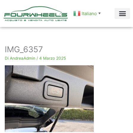
Vai
al
Italiano
▼
contenuto
IMG_6357
Di
AndreaAdmin
/
4 Marzo 2025