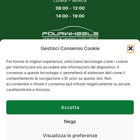
Lunedì – Venerdì
08:00
–
12:00
14:00
–
19:00
Cookie Policy UE
|
Privacy Policy
Gestisci Consenso Cookie
Fourwheels srl
Per fornire le migliori esperienze, utilizziamo tecnologie come i cookie
per memorizzare e/o accedere alle informazioni del dispositivo. Il
Viale Santuario, 20 20831
consenso a queste tecnologie ci permetterà di elaborare dati come il
Seregno (MB)
comportamento di navigazione o ID unici su questo sito. Non
acconsentire o ritirare il consenso può influire negativamente su alcune
P.IVA 11660040962
caratteristiche e funzioni.
Accetta
Nega
Copyright © 2026 Fourwheels Automobili
Sito realizzato da
Effegweb
Visualizza le preferenze