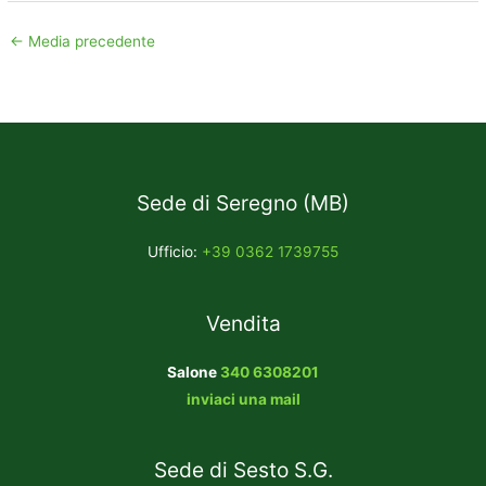
←
Media precedente
Sede di Seregno (MB)
Ufficio:
+39 0362 1739755
Vendita
Salone
340 6308201
inviaci una mail
Sede di Sesto S.G.