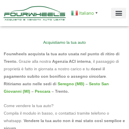
Vai
al
Italiano
▼
contenuto
Acquistiamo la tua auto
Fourwheels acquista la tua auto usata nel punto di ritiro di
Trento.
Grazie alla nostra
Agenzia ACI interna
, il passaggio di
proprietà è fatto in giornata a nostro carico e tu
ricevi il
pagamento subito con bonifico o assegno circolare
.
Ritiriamo auto nelle sedi di
Seregno (MB)
–
Sesto San
Giovanni (MI)
–
Pescara
– Trento.
Come vendere la tua auto?
Compila il modulo in basso, o contattaci tramite telefono o
whatsapp.
Vendere la tua auto non è mai stato così semplice e
sicuro.