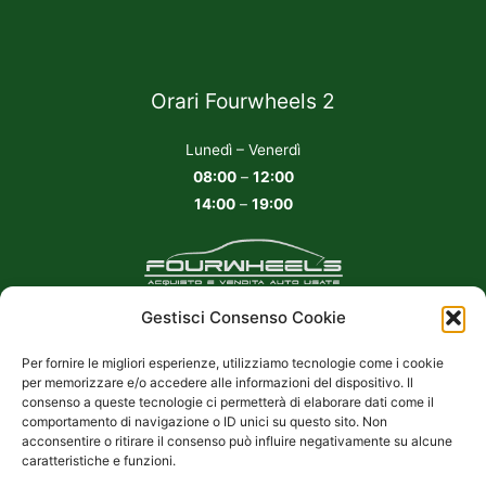
Orari Fourwheels 2
Lunedì – Venerdì
08:00
–
12:00
14:00
–
19:00
Cookie Policy UE
|
Privacy Policy
Gestisci Consenso Cookie
Fourwheels srl
Per fornire le migliori esperienze, utilizziamo tecnologie come i cookie
per memorizzare e/o accedere alle informazioni del dispositivo. Il
Viale Santuario, 20 20831
consenso a queste tecnologie ci permetterà di elaborare dati come il
Seregno (MB)
comportamento di navigazione o ID unici su questo sito. Non
P.IVA 11660040962
acconsentire o ritirare il consenso può influire negativamente su alcune
caratteristiche e funzioni.