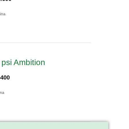
ina
psi Ambition
5400
ina