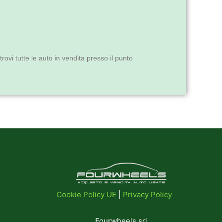
ovi tutte le auto in vendita presso il punto
Cookie Policy UE
|
Privacy Policy
Fourwheels srl