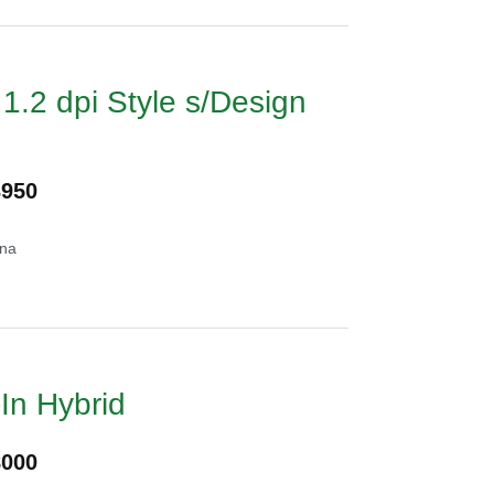
 1.2 dpi Style s/Design
3950
ina
In Hybrid
8000