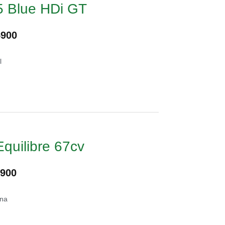
5 Blue HDi GT
5900
l
Equilibre 67cv
1900
ina