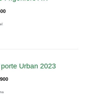
500
el
5 porte Urban 2023
1900
ina