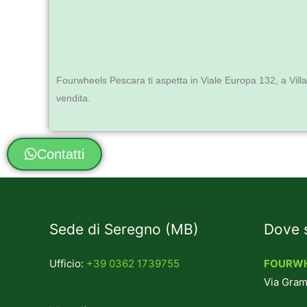
Fourwheels Pescara ti aspetta in Viale Europa 132, a Villa 
vendita.
Contatti
Sede di Seregno (MB)
Dove 
Ufficio:
+39 0362 1739755
FOURWH
Via Gram