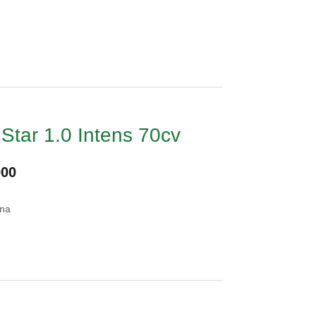
a
Star 1.0 Intens 70cv
900
ina