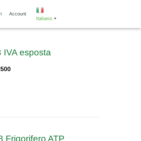
i
Account
Italiano
▼
 IVA esposta
2500
 Frigorifero ATP