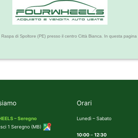
Raspa di Spoltore (PE) presso il centro Città Bianca. In questa pagina tr
siamo
Orari
EELS – Seregno
Lunedì – Sabato
sci 1 Seregno (MB)
10:00
–
12:30