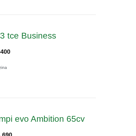
.3 tce Business
3400
zina
mpi evo Ambition 65cv
3.690